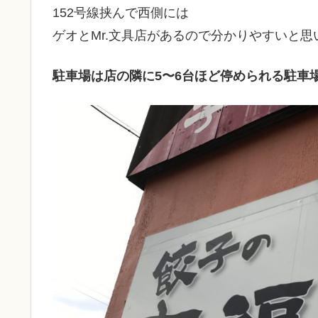
152号線挟んで西側には
ゲオとMr.文具店があるので分かりやすいと思
駐車場は店の隣に5〜6台ほど停められる駐車